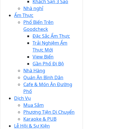
Khách Sạn 3 Sao
Nhà nghỉ
Ẩm Thực
Phổ Biến Trên
Goodcheck
Đặc Sắc Ẩm Thực
Trải Nghiệm Ẩm
Thực Mới
View Biển
Gần Phố Đi Bộ
Nhà Hàng
Quán Ăn Bình Dân
Cafe & Món Ăn Đường
Phố
Dịch Vụ
Mua Sắm
Phương Tiện Di Chuyển
Karaoke & PUB
Lễ Hội & Sự Kiện