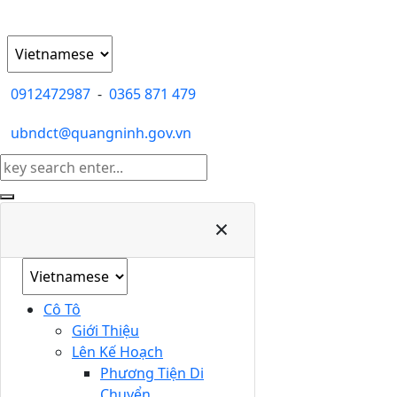
0912472987
-
0365 871 479
ubndct@quangninh.gov.vn
×
Cô Tô
Giới Thiệu
Lên Kế Hoạch
Phương Tiện Di
Chuyển