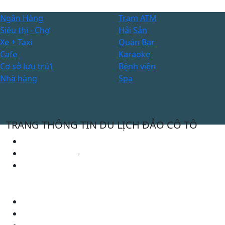
Ngân Hàng
Trạm ATM
Siêu thị - Chợ
Hải Sản
Xe + Taxi
Quán Bar
Cafe
Karaoke
Cơ sở lưu trú1
Bệnh viện
Nhà hàng
Spa
TRANG THÔNG TIN DU LỊCH ĐẢO CÔ TÔ
Cơ quan chủ quản: Uỷ ban nhân dân huyện Cô Tô
0912472987
-
0365 871 479
ubndct@quangninh.gov.vn
THÔNG TIN KHÁC
Thanh Toán
Liên Hệ