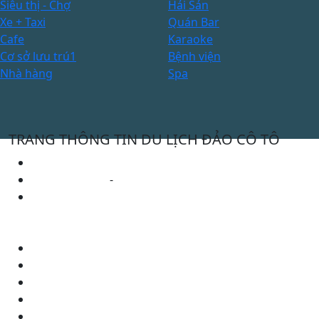
Siêu thị - Chợ
Hải Sản
Xe + Taxi
Quán Bar
Cafe
Karaoke
Cơ sở lưu trú1
Bệnh viện
Nhà hàng
Spa
TRANG THÔNG TIN DU LỊCH ĐẢO CÔ TÔ
Cơ quan chủ quản: Uỷ ban nhân dân huyện Cô Tô
0912472987
-
0365 871 479
ubndct@quangninh.gov.vn
THÔNG TIN KHÁC
Thanh Toán
Liên Hệ
Chính sách bảo mật
Điều khoản sử dụng
Photos