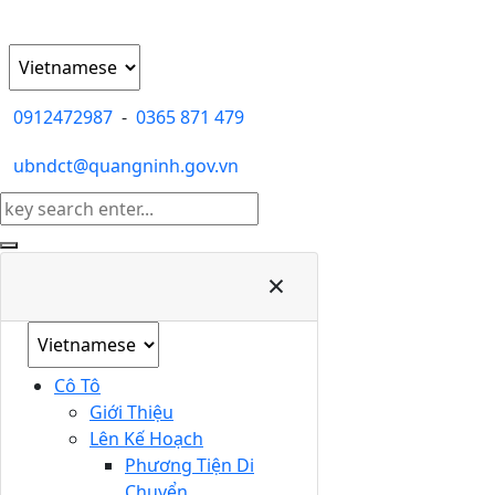
0912472987
-
0365 871 479
ubndct@quangninh.gov.vn
×
Cô Tô
Giới Thiệu
Lên Kế Hoạch
Phương Tiện Di
Chuyển