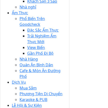
Khách Sạn 3 Sao
Nhà nghỉ
Ẩm Thực
Phổ Biến Trên
Goodcheck
Đặc Sắc Ẩm Thực
Trải Nghiệm Ẩm
Thực Mới
View Biển
Gần Phố Đi Bộ
Nhà Hàng
Quán Ăn Bình Dân
Cafe & Món Ăn Đường
Phố
Dịch Vụ
Mua Sắm
Phương Tiện Di Chuyển
Karaoke & PUB
Lễ Hội & Sự Kiện