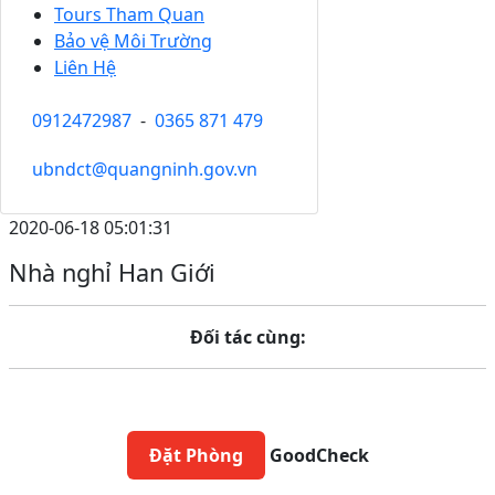
Tours Tham Quan
Bảo vệ Môi Trường
Liên Hệ
0912472987
-
0365 871 479
ubndct@quangninh.gov.vn
2020-06-18 05:01:31
Nhà nghỉ Han Giới
Đối tác cùng:
Đặt Phòng
GoodCheck