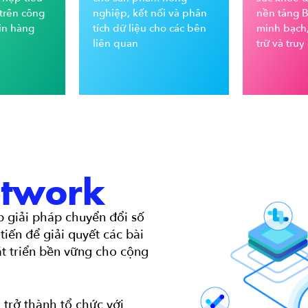
trên công
nghiệp, kết nối và phân
nền tảng 
in hàng
tích dữ liệu cho các bên
minh bạch
liên quan
trữ và truy
etwork
p giải pháp chuyển đổi số
tiến để giải quyết các bài
t triển bền vững cho cộng
 trở thành tổ chức với