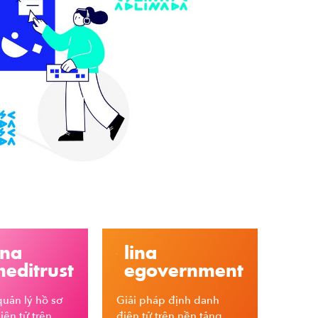
ina
lina
editrust
egovernment
uản lý hồ sơ
Giải pháp định danh
ện tử trên
điện tử trên nền tảng