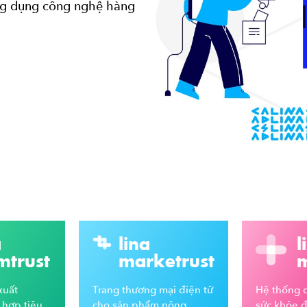
ng dụng công nghệ hàng
a
lina
l
mtrust
marketrust
m
xuất
Trang thương mại điện tử
Hệ thống q
 hợp tiêu
cho sản phẩm nông
sức khỏe đi