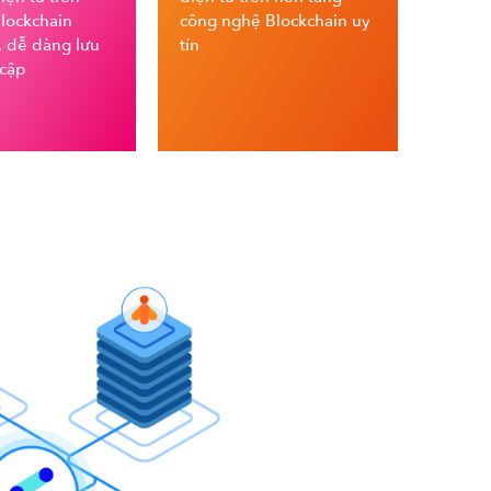
Blockchain
công nghệ Blockchain uy
, dễ dàng lưu
tín
 cập