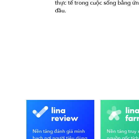
thực tế trong cuộc sống bằng ứ
đầu.
lina
lin
review
far
Nền tảng đánh giá minh
Nền tảng truy 
bạch nơi người tiêu dùng
nguồn gốc tích