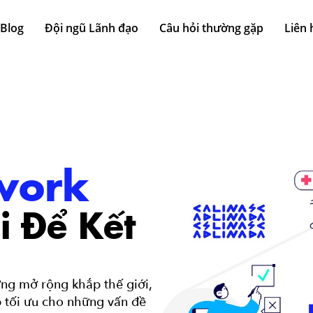
Blog
Đội ngũ Lãnh đạo
Câu hỏi thường gặp
Liên 
work
i Để Kết
ng mở rộng khắp thế giới,
 tối ưu cho những vấn đề