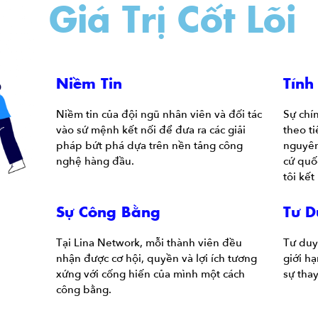
Giá Trị Cốt Lõi
Niềm Tin
Tính
Niềm tin của đội ngũ nhân viên và đối tác
Sự chín
vào sứ mệnh kết nối để đưa ra các giải
theo t
pháp bứt phá dựa trên nền tảng công
nguyên
nghệ hàng đầu.
cứ quố
tôi kết
Sự Công Bằng
Tư D
Tại Lina Network, mỗi thành viên đều
Tư duy
nhận được cơ hội, quyền và lợi ích tương
giới h
xứng với cống hiến của mình một cách
sự thay
công bằng.