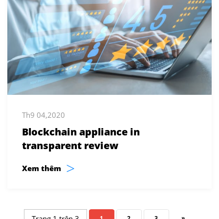
Th9 04,2020
Blockchain appliance in
transparent review
>
Xem thêm
Trang 1 trên 3
»
1
2
3