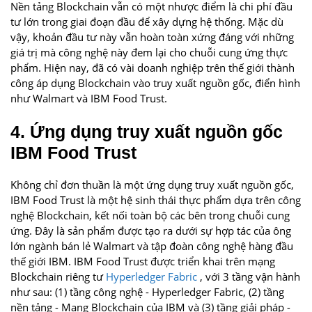
Nền tảng Blockchain vẫn có một nhược điểm là chi phí đầu
tư lớn trong giai đoạn đầu để xây dựng hệ thống. Mặc dù
vậy, khoản đầu tư này vẫn hoàn toàn xứng đáng với những
giá trị mà công nghệ này đem lại cho chuỗi cung ứng thực
phẩm. Hiện nay, đã có vài doanh nghiệp trên thế giới thành
công áp dụng Blockchain vào truy xuất nguồn gốc, điển hình
như Walmart và IBM Food Trust.
4. Ứng dụng truy xuất nguồn gốc
IBM Food Trust
Không chỉ đơn thuần là một ứng dụng truy xuất nguồn gốc,
IBM Food Trust là một hệ sinh thái thực phẩm dựa trên công
nghệ Blockchain, kết nối toàn bộ các bên trong chuỗi cung
ứng. Đây là sản phẩm được tạo ra dưới sự hợp tác của ông
lớn ngành bán lẻ Walmart và tập đoàn công nghệ hàng đầu
thế giới IBM. IBM Food Trust được triển khai trên mạng
Blockchain riêng tư
Hyperledger Fabric
, với 3 tầng vận hành
như sau: (1) tầng công nghệ - Hyperledger Fabric, (2) tầng
nền tảng - Mạng Blockchain của IBM và (3) tầng giải pháp -