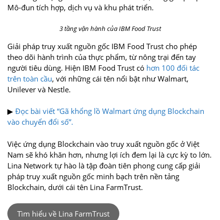
Mô-đun tích hợp, dịch vụ và khu phát triển.
3 tầng vận hành của IBM Food Trust
Giải pháp truy xuất nguồn gốc IBM Food Trust cho phép
theo dõi hành trình của thực phẩm, từ nông trại đến tay
người tiêu dùng. Hiện IBM Food Trust có
hơn 100 đối tác
trên toàn cầu
, với những cái tên nổi bật như Walmart,
Unilever và Nestle.
▶
Đọc bài viết “Gã khổng lồ Walmart ứng dụng Blockchain
vào chuyển đổi số”.
Việc ứng dụng Blockchain vào truy xuất nguồn gốc ở Việt
Nam sẽ khó khăn hơn, nhưng lợi ích đem lại là cực kỳ to lớn.
Lina Network tự hào là tập đoàn tiên phong cung cấp giải
pháp truy xuất nguồn gốc minh bạch trên nền tảng
Blockchain, dưới cái tên Lina FarmTrust.
Tìm hiểu về Lina FarmTrust