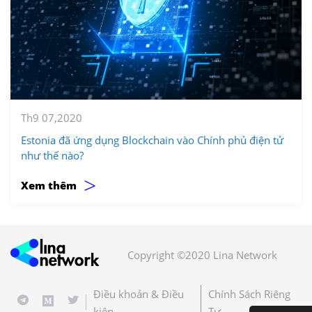
Th9 07,2020
Estonia đã ứng dụng Blockchain vào Chính phủ điện tử
như thế nào?
>
Xem thêm
Copyright ©2020 Lina Network
Điều khoản & Điều
Chính Sách Riêng
kiện
Tư