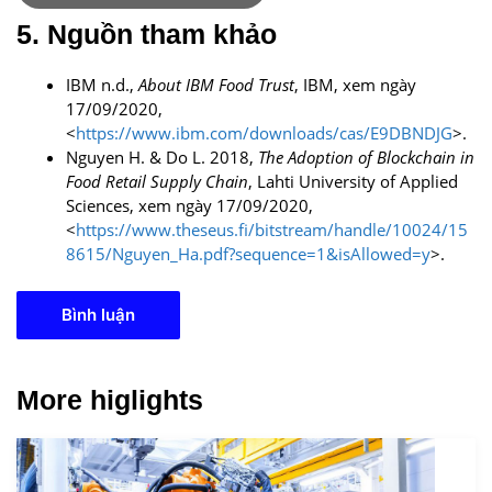
5. Nguồn tham khảo
IBM n.d.,
About IBM Food Trust
, IBM, xem ngày
17/09/2020,
<
https://www.ibm.com/downloads/cas/E9DBNDJG
>.
Nguyen H. & Do L. 2018,
The Adoption of Blockchain in
Food Retail Supply Chain
, Lahti University of Applied
Sciences, xem ngày 17/09/2020,
<
https://www.theseus.fi/bitstream/handle/10024/15
8615/Nguyen_Ha.pdf?sequence=1&isAllowed=y
>.
Bình luận
More higlights